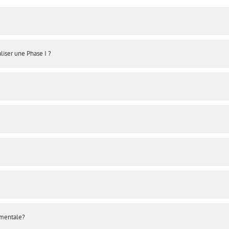
iser une Phase I ?
ementale?