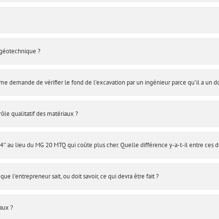
 géotechnique ?
demande de vérifier le fond de l’excavation par un ingénieur parce qu’il a un dout
ôle qualitatif des matériaux ?
’’ au lieu du MG 20 MTQ qui coûte plus cher. Quelle différence y-a-t-il entre ces 
ue l’entrepreneur sait, ou doit savoir, ce qui devra être fait ?
iaux ?