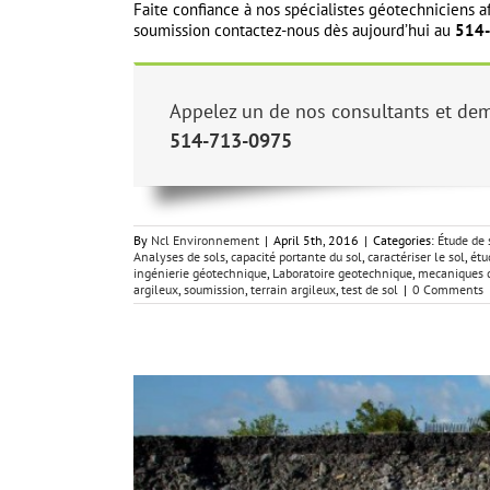
Faite confiance à nos spécialistes géotechniciens af
soumission contactez-nous dès aujourd’hui au
514
Appelez un de nos consultants et dem
514-713-0975
By
Ncl Environnement
|
April 5th, 2016
|
Categories:
Étude de 
Analyses de sols
,
capacité portante du sol
,
caractériser le sol
,
étu
ingénierie géotechnique
,
Laboratoire geotechnique
,
mecaniques d
argileux
,
soumission
,
terrain argileux
,
test de sol
|
0 Comments