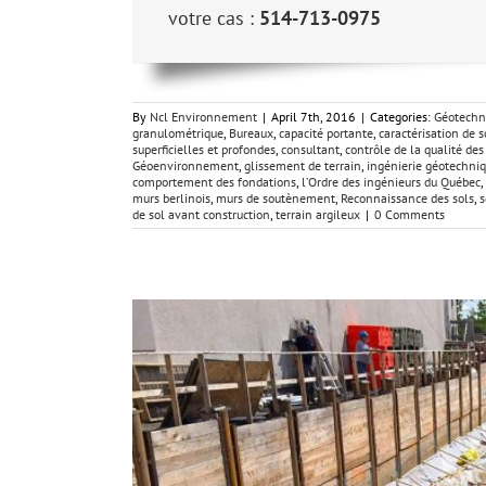
votre cas :
514-713-0975
By
Ncl Environnement
|
April 7th, 2016
|
Categories:
Géotechn
granulométrique
,
Bureaux
,
capacité portante
,
caractérisation de s
superficielles et profondes
,
consultant
,
contrôle de la qualité de
Géoenvironnement
,
glissement de terrain
,
ingénierie géotechni
comportement des fondations
,
l’Ordre des ingénieurs du Québec
,
murs berlinois
,
murs de soutènement
,
Reconnaissance des sols
,
s
de sol avant construction
,
terrain argileux
|
0 Comments