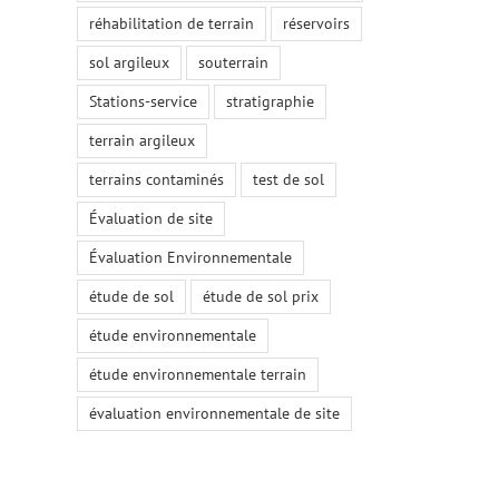
réhabilitation de terrain
réservoirs
sol argileux
souterrain
Stations-service
stratigraphie
terrain argileux
terrains contaminés
test de sol
Évaluation de site
Évaluation Environnementale
étude de sol
étude de sol prix
étude environnementale
étude environnementale terrain
évaluation environnementale de site