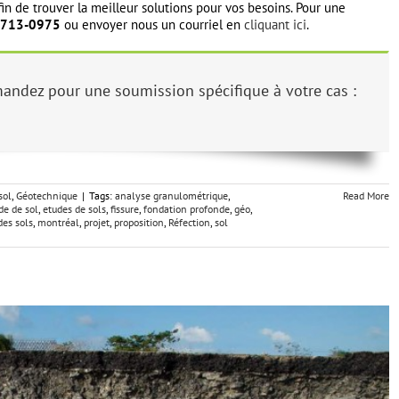
in de trouver la meilleur solutions pour vos besoins. Pour une
-713-0975
ou envoyer nous un courriel en
cliquant ici
.
andez pour une soumission spécifique à votre cas :
sol
,
Géotechnique
|
Tags:
analyse granulométrique
,
Read More
de de sol
,
etudes de sols
,
fissure
,
fondation profonde
,
géo
,
es sols
,
montréal
,
projet
,
proposition
,
Réfection
,
sol