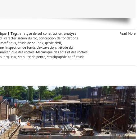
ique
|
Tags:
analyse de sol construction
,
analyse
Read More
ol
,
caractérisation du roc
,
conception de fondations
s matériaux
,
étude de sol prix
,
génie civil
,
que
,
Inspection de fonds d’excavation
,
l'étude du
mécanique des roches
,
Mécanique des sols et des roches
,
ol argileux
,
stabilité de pente
,
stratigraphie
,
tarif etude