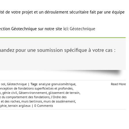
té de votre projet et un déroulement sécuritaire fait par une équipe
section Géotechnique sur notre site ici:
Géotechnique
andez pour une soumission spécifique à votre cas :
 sol
,
Géotechnique
|
Tags:
analyse granulométrique
,
Read More
onception de fondations superficielles et profondes
,
x
,
génie civil
,
Géoenvironnement
,
glissement de terrain
,
de du comportement des fondations
,
l’Ordre des
 et des roches
,
murs berlinois
,
murs de soutènement
,
aphie
,
terrain argileux
|
0 Comments