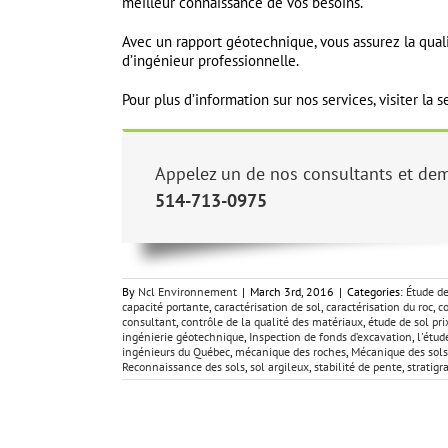
meilleur connaissance de vos besoins.
Avec un rapport géotechnique, vous assurez la quali
d’ingénieur professionnelle.
Pour plus d’information sur nos services, visiter la 
Appelez un de nos consultants et dem
514-713-0975
By
Ncl Environnement
|
March 3rd, 2016
|
Categories:
Étude de
capacité portante
,
caractérisation de sol
,
caractérisation du roc
,
c
consultant
,
contrôle de la qualité des matériaux
,
étude de sol pri
ingénierie géotechnique
,
Inspection de fonds d’excavation
,
l'étu
ingénieurs du Québec
,
mécanique des roches
,
Mécanique des sols
Reconnaissance des sols
,
sol argileux
,
stabilité de pente
,
stratigr