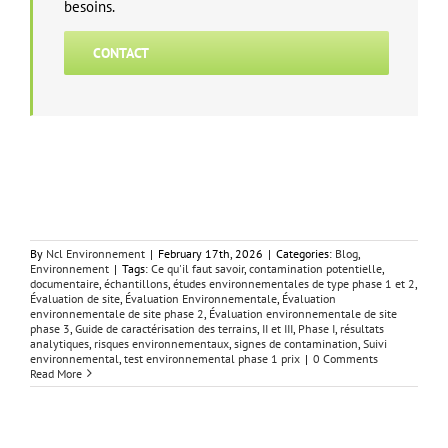
besoins.
CONTACT
By
Ncl Environnement
|
February 17th, 2026
|
Categories:
Blog
,
Environnement
|
Tags:
Ce qu'il faut savoir
,
contamination potentielle
,
documentaire
,
échantillons
,
études environnementales de type phase 1 et 2
,
Évaluation de site
,
Évaluation Environnementale
,
Évaluation
environnementale de site phase 2
,
Évaluation environnementale de site
phase 3
,
Guide de caractérisation des terrains
,
II et III
,
Phase I
,
résultats
analytiques
,
risques environnementaux
,
signes de contamination
,
Suivi
environnemental
,
test environnemental phase 1 prix
|
0 Comments
Read More