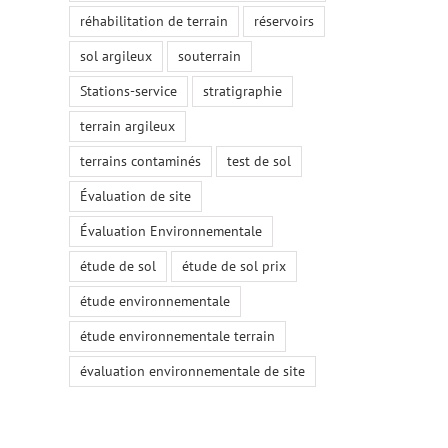
réhabilitation de terrain
réservoirs
sol argileux
souterrain
Stations-service
stratigraphie
terrain argileux
terrains contaminés
test de sol
Évaluation de site
Évaluation Environnementale
étude de sol
étude de sol prix
étude environnementale
étude environnementale terrain
évaluation environnementale de site