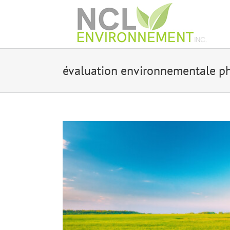
Skip
to
content
évaluation environnementale p