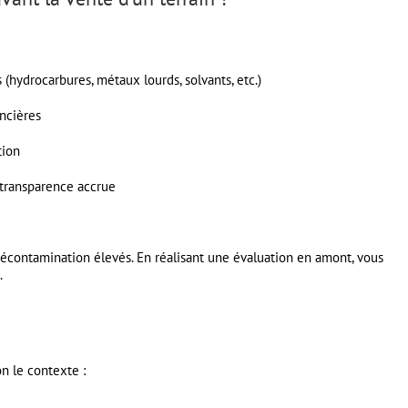
 (hydrocarbures, métaux lourds, solvants, etc.)
ncières
tion
 transparence accrue
écontamination élevés. En réalisant une évaluation en amont, vous
.
on le contexte :